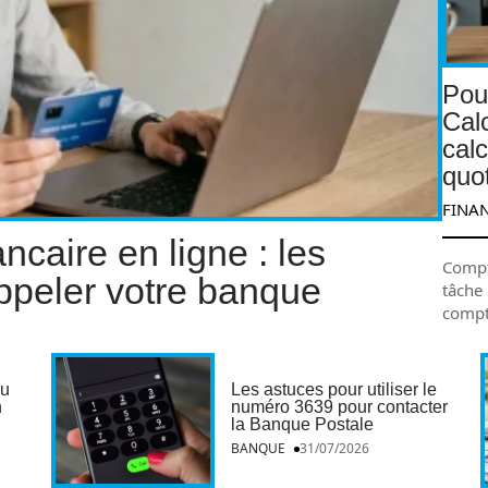
Pour
Calc
cal
quo
FINA
ncaire en ligne : les
Compte
ppeler votre banque
tâche 
compt
du
Les astuces pour utiliser le
n
numéro 3639 pour contacter
la Banque Postale
BANQUE
31/07/2026