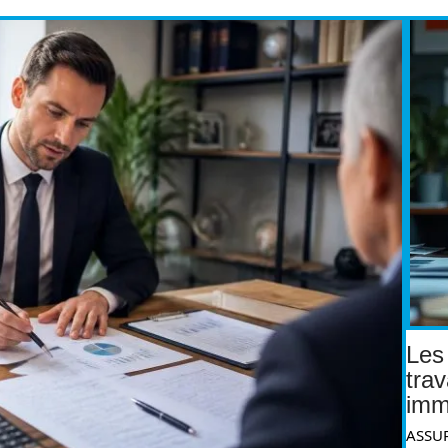
Les
trav
immo
ASSU