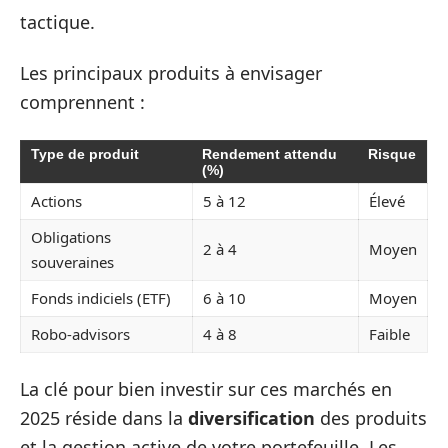
tactique.
Les principaux produits à envisager
comprennent :
Type de produit
Rendement attendu
Risque
(%)
Actions
5 à 12
Élevé
Obligations
2 à 4
Moyen
souveraines
Fonds indiciels (ETF)
6 à 10
Moyen
Robo-advisors
4 à 8
Faible
La clé pour bien investir sur ces marchés en
2025 réside dans la
diversification
des produits
et la gestion active de votre portefeuille. Les