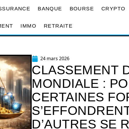
SSURANCE
BANQUE
BOURSE
CRYPTO
MENT
IMMO
RETRAITE
24 mars 2026
CLASSEMENT D
MONDIALE : P
CERTAINES F
S’EFFONDRENT
D’AUTRES SE 